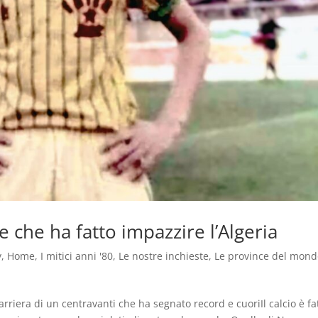
e che ha fatto impazzire l’Algeria
y
,
Home
,
I mitici anni '80
,
Le nostre inchieste
,
Le province del mon
carriera di un centravanti che ha segnato record e cuoriIl calcio è fa