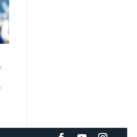
,
I
e