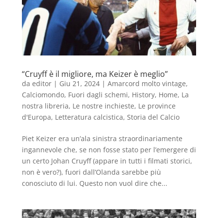
“Cruyff è il migliore, ma Keizer è meglio”
da
editor
|
Giu 21, 2024
|
Amarcord molto vintage
,
Calciomondo
,
Fuori dagli schemi
,
History
,
Home
,
La
nostra libreria
,
Le nostre inchieste
,
Le province
d'Europa
,
Letteratura calcistica
,
Storia del Calcio
Piet Keizer era un’ala sinistra straordinariamente
ingannevole che, se non fosse stato per l’emergere di
un certo Johan Cruyff (appare in tutti i filmati storici,
non è vero?), fuori dall’Olanda sarebbe più
conosciuto di lui. Questo non vuol dire che...