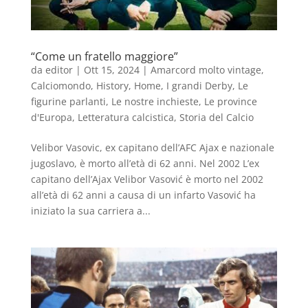
“Come un fratello maggiore”
da
editor
|
Ott 15, 2024
|
Amarcord molto vintage
,
Calciomondo
,
History
,
Home
,
I grandi Derby
,
Le
figurine parlanti
,
Le nostre inchieste
,
Le province
d'Europa
,
Letteratura calcistica
,
Storia del Calcio
Velibor Vasovic, ex capitano dell’AFC Ajax e nazionale
jugoslavo, è morto all’età di 62 anni. Nel 2002 L’ex
capitano dell’Ajax Velibor Vasović è morto nel 2002
all’età di 62 anni a causa di un infarto Vasović ha
iniziato la sua carriera a...