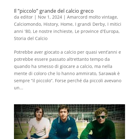
Il “piccolo” grande del calcio greco
da
editor
|
Nov 1, 2024
|
Amarcord molto vintage
,
Calciomondo
,
History
,
Home
,
I grandi Derby
,
I mitici
anni '80
,
Le nostre inchieste
,
Le province d'Europa
,
Storia del Calcio
Potrebbe aver giocato a calcio per quasi vent’anni e
potrebbe essere passato altrettanto tempo da
quando ha smesso di giocare a calcio, ma nella
mente di coloro che lo hanno ammirato, Sarawak è
sempre “il piccolo”. Forse perché da piccoli avevano
un...