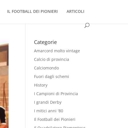
IL FOOTBALL DEI PIONIERI
ARTICOLI
Categorie
Amarcord molto vintage
Calcio di provincia
Calciomondo
Fuori dagli schemi
History
I Campioni di Provincia
I grandi Derby
I mitici anni '80
Il Football dei Pionieri
Il Quadrilatero Piemontese