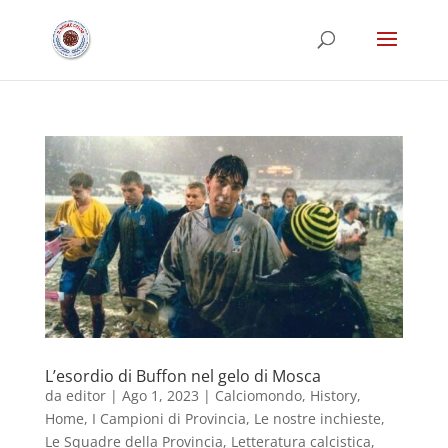
L’esordio di Buffon nel gelo di Mosca
da
editor
|
Ago 1, 2023
|
Calciomondo
,
History
,
Home
,
I Campioni di Provincia
,
Le nostre inchieste
,
Le Squadre della Provincia
,
Letteratura calcistica
,