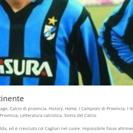
tinente
tage
,
Calcio di provincia
,
History
,
Home
,
I Campioni di Provincia
,
I m
Provincia
,
Letteratura calcistica
,
Storia del Calcio
da, ed è cresciuto col Cagliari nel cuore: impossibile fosse altrimen