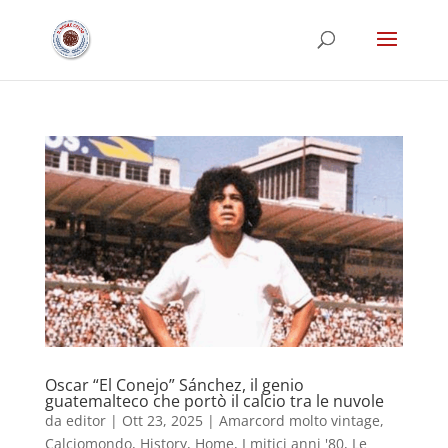
Oscar “El Conejo” Sánchez, il genio
guatemalteco che portò il calcio tra le nuvole
da
editor
|
Ott 23, 2025
|
Amarcord molto vintage
,
Calciomondo
,
History
,
Home
,
I mitici anni '80
,
Le