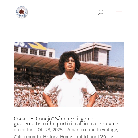
Oscar “El Conejo” Sánchez, il genio
guatemalteco che portò il calcio tra le nuvole
da
editor
|
Ott 23, 2025
|
Amarcord molto vintage
,
Calciomondo
,
History
,
Home
,
I mitici anni '80
,
Le