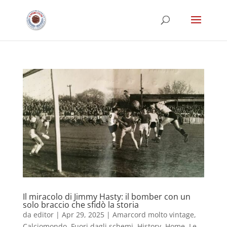
Il miracolo di Jimmy Hasty: il bomber con un
solo braccio che sfidò la storia
da
editor
|
Apr 29, 2025
|
Amarcord molto vintage
,
Calciomondo
,
Fuori dagli schemi
,
History
,
Home
,
Le