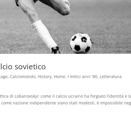
lcio sovietico
tage
,
Calciomondo
,
History
,
Home
,
I mitici anni '80
,
Letteratura
ttica di Lobanovskyi: come il calcio ucraino ha forgiato l’identità e l
ina come nazione indipendente siano stati modesti, è impossibile ne