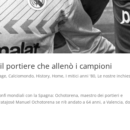
l portiere che allenò i campioni
age
,
Calciomondo
,
History
,
Home
,
I mitici anni '80
,
Le nostre inchie
ionfi mondiali con la Spagna: Ochotorena, maestro dei portieri e
rataJosé Manuel Ochotorena se n’è andato a 64 anni, a Valencia, d