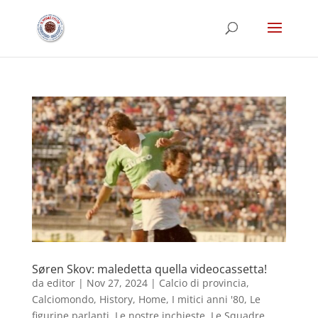
Søren Skov: maledetta quella videocassetta!
da
editor
|
Nov 27, 2024
|
Calcio di provincia
,
Calciomondo
,
History
,
Home
,
I mitici anni '80
,
Le
figurine parlanti
,
Le nostre inchieste
,
Le Squadre