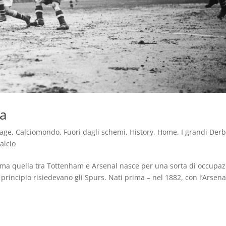
ra
tage
,
Calciomondo
,
Fuori dagli schemi
,
History
,
Home
,
I grandi Der
alcio
de, ma quella tra Tottenham e Arsenal nasce per una sorta di occupa
 principio risiedevano gli Spurs. Nati prima – nel 1882, con l’Arsena