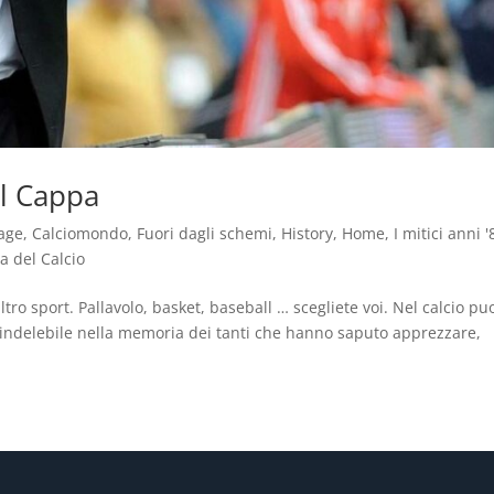
el Cappa
age
,
Calciomondo
,
Fuori dagli schemi
,
History
,
Home
,
I mitici anni '
ia del Calcio
o sport. Pallavolo, basket, baseball … scegliete voi. Nel calcio pu
ndelebile nella memoria dei tanti che hanno saputo apprezzare,