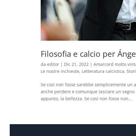
Filosofia e calcio per Áng
da
editor
|
Dic 21, 2022
|
Amarcord molto vint
Le nostre inchieste
,
Letteratura calcistica
,
Stor
Se così non fosse sarebbe semplicemente un altr
anche perdere e comunque lasciare un segno i
appunto, la bellezza. Se così non fosse non...