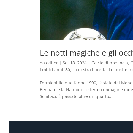
Le notti magiche e gli occhi
da
editor
|
Set 18, 2024
|
Calcio di provincia
,
C
I mitici anni '80
,
La nostra libreria
,
Le nostre in
Formidabile quell’anno 1990, l’estate dei Mondi
Bennato e la Nannini – e fermo immagine indeleb
Schillaci. È passato oltre un quarto...