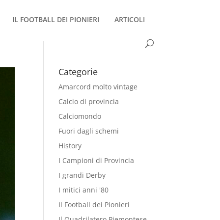
IL FOOTBALL DEI PIONIERI
ARTICOLI
Categorie
Amarcord molto vintage
Calcio di provincia
Calciomondo
Fuori dagli schemi
History
I Campioni di Provincia
I grandi Derby
I mitici anni '80
Il Football dei Pionieri
Il Quadrilatero Piemontese