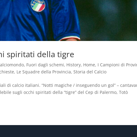
 spiritati della tigre
alciomondo
,
Fuori dagli schemi
,
History
,
Home
,
I Campioni di Provi
chieste
,
Le Squadre della Provincia
,
Storia del Calcio
ali di calcio italiani. “Notti magiche / inseguendo un gol” – cantav
ile sugli occhi spiritati della “tigre” del Cep di Palermo, Totò