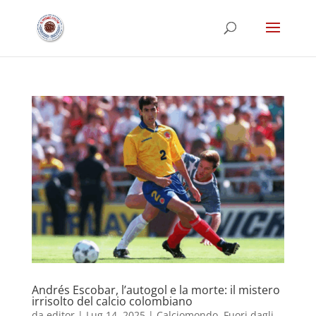
Andrés Escobar, l’autogol e la morte: il mistero
irrisolto del calcio colombiano
da
editor
|
Lug 14, 2025
|
Calciomondo
,
Fuori dagli