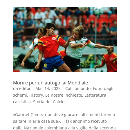
Morire per un autogol al Mondiale
da
editor
|
Mar 14, 2023
|
Calciomondo
,
Fuori dagli
schemi
,
History
,
Le nostre inchieste
,
Letteratura
calcistica
,
Storia del Calcio
«Gabriel Gomez non deve giocare, altrimenti faremo
saltare in aria casa sua». Il fax anonimo ricevuto
dalla Nazionale colombiana alla vigilia della seconda