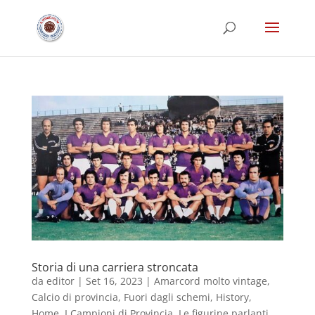
Storia di una carriera stroncata
da
editor
|
Set 16, 2023
|
Amarcord molto vintage
,
Calcio di provincia
,
Fuori dagli schemi
,
History
,
Home
,
I Campioni di Provincia
,
Le figurine parlanti
,