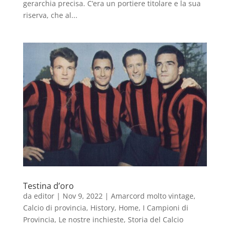
gerarchia precisa. C’era un portiere titolare e la sua
riserva, che al...
Testina d’oro
da
editor
|
Nov 9, 2022
|
Amarcord molto vintage
,
Calcio di provincia
,
History
,
Home
,
I Campioni di
Provincia
,
Le nostre inchieste
,
Storia del Calcio