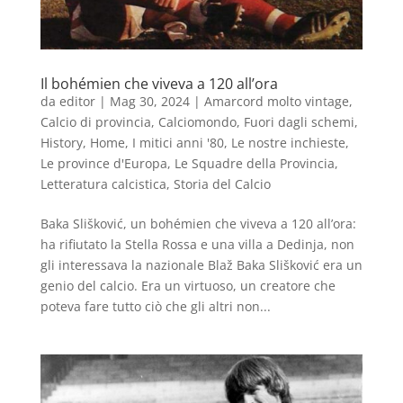
Il bohémien che viveva a 120 all’ora
da
editor
|
Mag 30, 2024
|
Amarcord molto vintage
,
Calcio di provincia
,
Calciomondo
,
Fuori dagli schemi
,
History
,
Home
,
I mitici anni '80
,
Le nostre inchieste
,
Le province d'Europa
,
Le Squadre della Provincia
,
Letteratura calcistica
,
Storia del Calcio
Baka Slišković, un bohémien che viveva a 120 all’ora:
ha rifiutato la Stella Rossa e una villa a Dedinja, non
gli interessava la nazionale Blaž Baka Slišković era un
genio del calcio. Era un virtuoso, un creatore che
poteva fare tutto ciò che gli altri non...