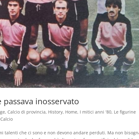
te passava inosservato
age
,
Calcio di provincia
,
History
,
Home
,
I mitici anni '80
,
Le figurine
 Calcio
simi talenti che ci sono e non devono andare perduti. Ma non bisogn