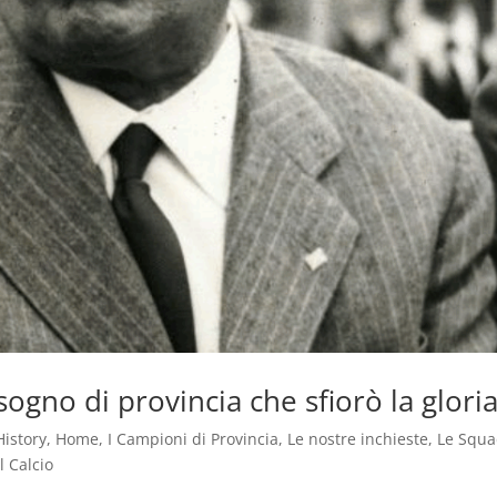
sogno di provincia che sfiorò la glori
History
,
Home
,
I Campioni di Provincia
,
Le nostre inchieste
,
Le Squa
l Calcio