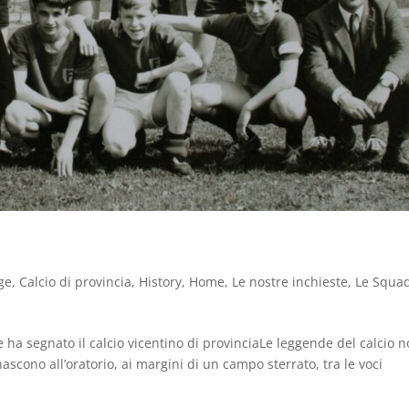
ge
,
Calcio di provincia
,
History
,
Home
,
Le nostre inchieste
,
Le Squa
 ha segnato il calcio vicentino di provinciaLe leggende del calcio 
nascono all’oratorio, ai margini di un campo sterrato, tra le voci