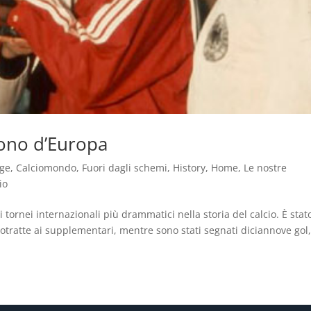
rono d’Europa
age
,
Calciomondo
,
Fuori dagli schemi
,
History
,
Home
,
Le nostre
io
tornei internazionali più drammatici nella storia del calcio. È stat
rotratte ai supplementari, mentre sono stati segnati diciannove gol