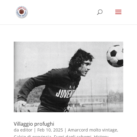
Villaggio profughi
da
editor
|
Feb 10, 2025
|
Amarcord molto vintage
,
Calcio di provincia
,
Fuori dagli schemi
,
History
,