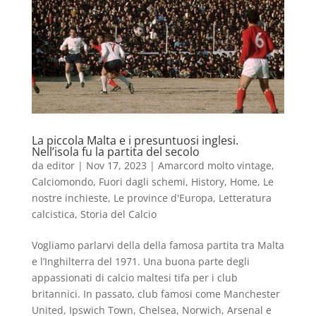
La piccola Malta e i presuntuosi inglesi.
Nell’isola fu la partita del secolo
da
editor
|
Nov 17, 2023
|
Amarcord molto vintage
,
Calciomondo
,
Fuori dagli schemi
,
History
,
Home
,
Le
nostre inchieste
,
Le province d'Europa
,
Letteratura
calcistica
,
Storia del Calcio
Vogliamo parlarvi della della famosa partita tra Malta
e l’Inghilterra del 1971. Una buona parte degli
appassionati di calcio maltesi tifa per i club
britannici. In passato, club famosi come Manchester
United, Ipswich Town, Chelsea, Norwich, Arsenal e