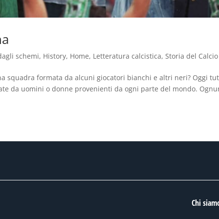
na
dagli schemi
,
History
,
Home
,
Letteratura calcistica
,
Storia del Calcio
una squadra formata da alcuni giocatori bianchi e altri neri? Oggi tut
mate da uomini o donne provenienti da ogni parte del mondo. Ogn
Chi siam