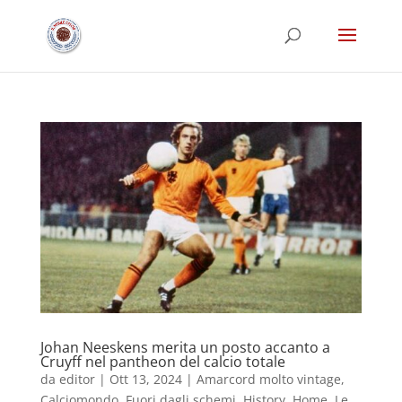
Johan Neeskens merita un posto accanto a
Cruyff nel pantheon del calcio totale
da
editor
|
Ott 13, 2024
|
Amarcord molto vintage
,
Calciomondo
,
Fuori dagli schemi
,
History
,
Home
,
Le