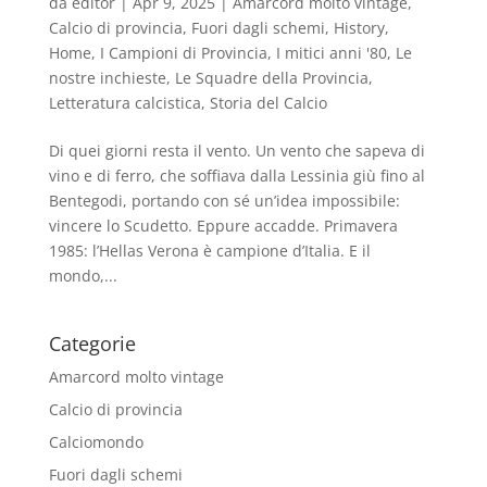
da
editor
|
Apr 9, 2025
|
Amarcord molto vintage
,
Calcio di provincia
,
Fuori dagli schemi
,
History
,
Home
,
I Campioni di Provincia
,
I mitici anni '80
,
Le
nostre inchieste
,
Le Squadre della Provincia
,
Letteratura calcistica
,
Storia del Calcio
Di quei giorni resta il vento. Un vento che sapeva di
vino e di ferro, che soffiava dalla Lessinia giù fino al
Bentegodi, portando con sé un’idea impossibile:
vincere lo Scudetto. Eppure accadde. Primavera
1985: l’Hellas Verona è campione d’Italia. E il
mondo,...
Categorie
Amarcord molto vintage
Calcio di provincia
Calciomondo
Fuori dagli schemi