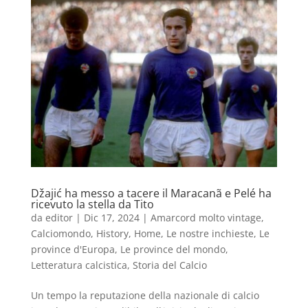
Džajić ha messo a tacere il Maracanã e Pelé ha
ricevuto la stella da Tito
da
editor
|
Dic 17, 2024
|
Amarcord molto vintage
,
Calciomondo
,
History
,
Home
,
Le nostre inchieste
,
Le
province d'Europa
,
Le province del mondo
,
Letteratura calcistica
,
Storia del Calcio
Un tempo la reputazione della nazionale di calcio