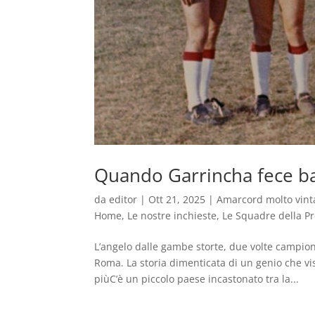
Quando Garrincha fece bal
da
editor
|
Ott 21, 2025
|
Amarcord molto vint
Home
,
Le nostre inchieste
,
Le Squadre della Pr
L’angelo dalle gambe storte, due volte campione
Roma. La storia dimenticata di un genio che vi
piùC’è un piccolo paese incastonato tra la...