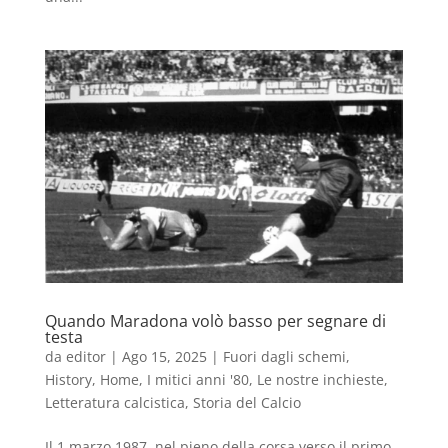
Quando Maradona volò basso per segnare di
testa
da
editor
|
Ago 15, 2025
|
Fuori dagli schemi
,
History
,
Home
,
I mitici anni '80
,
Le nostre inchieste
,
Letteratura calcistica
,
Storia del Calcio
Il 1 marzo 1987, nel pieno della corsa verso il primo