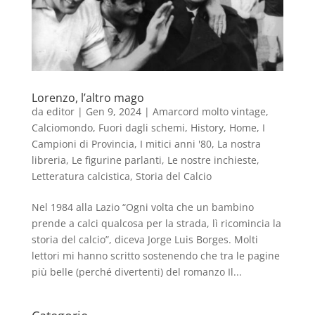
Lorenzo, l’altro mago
da
editor
|
Gen 9, 2024
|
Amarcord molto vintage
,
Calciomondo
,
Fuori dagli schemi
,
History
,
Home
,
I
Campioni di Provincia
,
I mitici anni '80
,
La nostra
libreria
,
Le figurine parlanti
,
Le nostre inchieste
,
Letteratura calcistica
,
Storia del Calcio
Nel 1984 alla Lazio “Ogni volta che un bambino
prende a calci qualcosa per la strada, lì ricomincia la
storia del calcio”, diceva Jorge Luis Borges. Molti
lettori mi hanno scritto sostenendo che tra le pagine
più belle (perché divertenti) del romanzo Il...