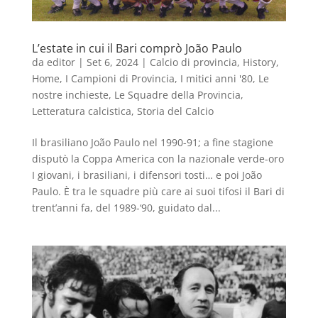
L’estate in cui il Bari comprò João Paulo
da
editor
|
Set 6, 2024
|
Calcio di provincia
,
History
,
Home
,
I Campioni di Provincia
,
I mitici anni '80
,
Le
nostre inchieste
,
Le Squadre della Provincia
,
Letteratura calcistica
,
Storia del Calcio
Il brasiliano João Paulo nel 1990-91; a fine stagione
disputò la Coppa America con la nazionale verde-oro
I giovani, i brasiliani, i difensori tosti… e poi João
Paulo. È tra le squadre più care ai suoi tifosi il Bari di
trent’anni fa, del 1989-‘90, guidato dal...