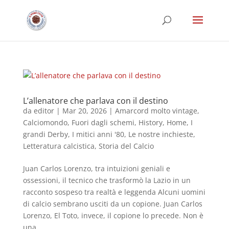
L’allenatore che parlava con il destino
da
editor
|
Mar 20, 2026
|
Amarcord molto vintage
,
Calciomondo
,
Fuori dagli schemi
,
History
,
Home
,
I
grandi Derby
,
I mitici anni '80
,
Le nostre inchieste
,
Letteratura calcistica
,
Storia del Calcio
Juan Carlos Lorenzo, tra intuizioni geniali e
ossessioni, il tecnico che trasformò la Lazio in un
racconto sospeso tra realtà e leggenda Alcuni uomini
di calcio sembrano usciti da un copione. Juan Carlos
Lorenzo, El Toto, invece, il copione lo precede. Non è
una...