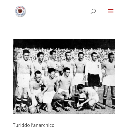
Turiddo l’anarchico