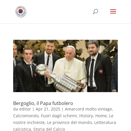
Bergoglio, il Papa futbolero
da
editor
|
Apr 21, 2025
|
Amarcord molto vintage
,
Calciomondo
,
Fuori dagli schemi
,
History
,
Home
,
Le
nostre inchieste
,
Le province del mondo
,
Letteratura
calcistica
,
Storia del Calcio