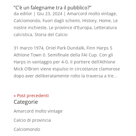
“C’è un falegname tra il pubblico?”
da
editor
|
Giu 23, 2024
|
Amarcord molto vintage
,
Calciomondo
,
Fuori dagli schemi
,
History
,
Home
,
Le
nostre inchieste
,
Le province d'Europa
,
Letteratura
calcistica
,
Storia del Calcio
31 marzo 1974, Oriel Park Dundalk, Finn Harps 5
Athlone Town 0. Semifinale della FAI Cup. Con gli
Harps in vantaggio per 4-0, il portiere dell’Athlone
Mick O’Brien viene espulso in circostanze clamorose
dopo aver deliberatamente rotto la traversa a tre...
« Post precedenti
Categorie
Amarcord molto vintage
Calcio di provincia
Calciomondo