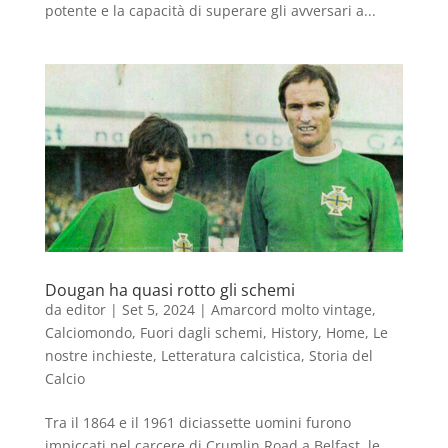
potente e la capacità di superare gli avversari a...
Dougan ha quasi rotto gli schemi
da
editor
|
Set 5, 2024
|
Amarcord molto vintage
,
Calciomondo
,
Fuori dagli schemi
,
History
,
Home
,
Le
nostre inchieste
,
Letteratura calcistica
,
Storia del
Calcio
Tra il 1864 e il 1961 diciassette uomini furono
impiccati nel carcere di Crumlin Road a Belfast, le