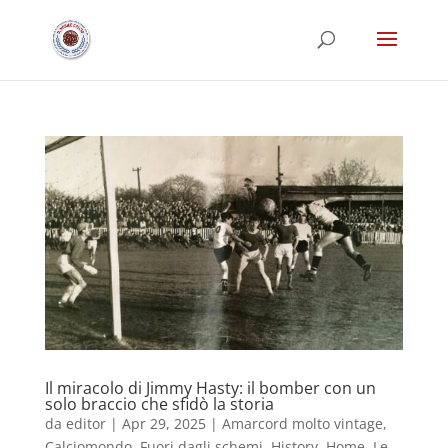
Il miracolo di Jimmy Hasty: il bomber con un
solo braccio che sfidò la storia
da
editor
|
Apr 29, 2025
|
Amarcord molto vintage
,
Calciomondo
,
Fuori dagli schemi
,
History
,
Home
,
Le