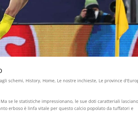
o
dagli schemi
,
History
,
Home
,
Le nostre inchieste
,
Le province d'Euro
a se le statistiche impressionano, le sue doti caratteriali lascian
nto erboso è linfa vitale per questo calcio popolato da tuffatori e