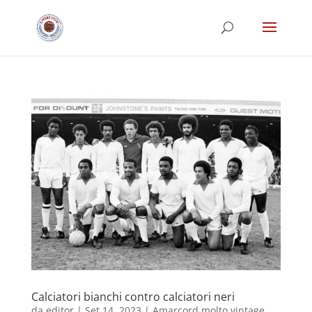
Calciatori bianchi contro calciatori neri
da
editor
|
Set 14, 2023
|
Amarcord molto vintage
,