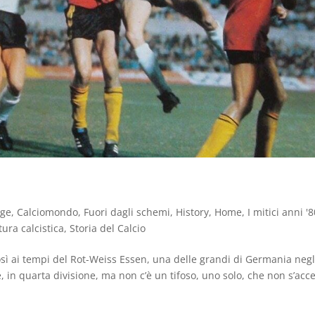
a
age
,
Calciomondo
,
Fuori dagli schemi
,
History
,
Home
,
I mitici anni '
tura calcistica
,
Storia del Calcio
osì ai tempi del Rot-Weiss Essen, una delle grandi di Germania negl
e, in quarta divisione, ma non c’è un tifoso, uno solo, che non s’ac