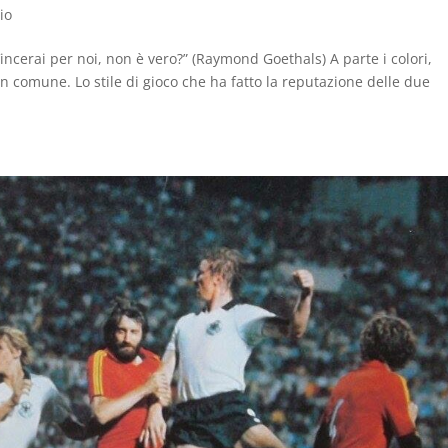
io
Vincerai per noi, non è vero?” (Raymond Goethals) A parte i colori,
 comune. Lo stile di gioco che ha fatto la reputazione delle due