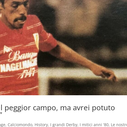
l peggior campo, ma avrei potuto
”
age
,
Calciomondo
,
History
,
I grandi Derby
,
I mitici anni '80
,
Le nostr