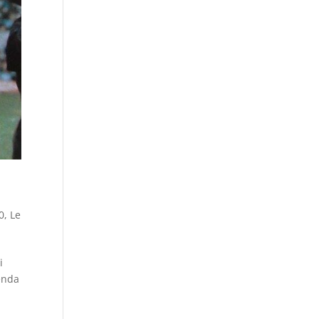
80
,
Le
i
cenda