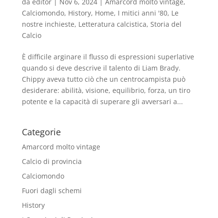
da
editor
|
Nov 6, 2024
|
Amarcord molto vintage
,
Calciomondo
,
History
,
Home
,
I mitici anni '80
,
Le
nostre inchieste
,
Letteratura calcistica
,
Storia del
Calcio
È difficile arginare il flusso di espressioni superlative
quando si deve descrive il talento di Liam Brady.
Chippy aveva tutto ciò che un centrocampista può
desiderare: abilità, visione, equilibrio, forza, un tiro
potente e la capacità di superare gli avversari a...
Categorie
Amarcord molto vintage
Calcio di provincia
Calciomondo
Fuori dagli schemi
History