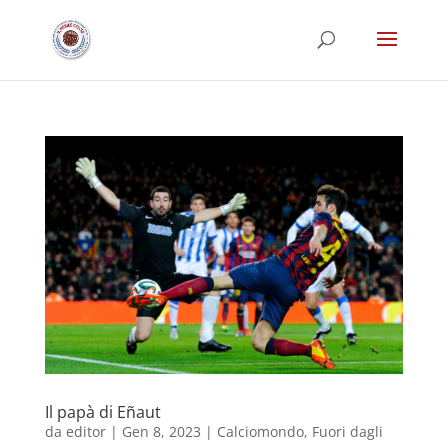
Il papà di Eñaut
da
editor
|
Gen 8, 2023
|
Calciomondo
,
Fuori dagli