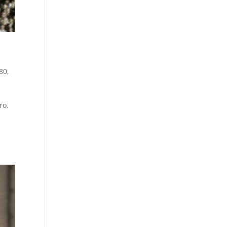
'80
,
ro.