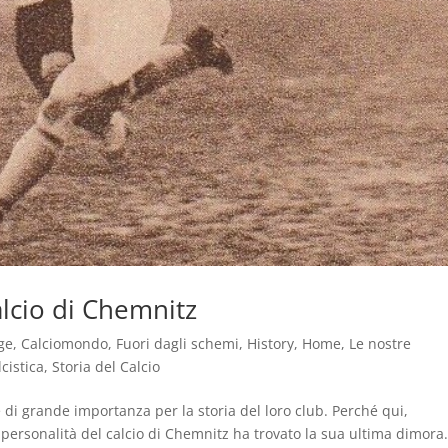
lcio di Chemnitz
ge
,
Calciomondo
,
Fuori dagli schemi
,
History
,
Home
,
Le nostre
cistica
,
Storia del Calcio
 di grande importanza per la storia del loro club. Perché qui,
ersonalità del calcio di Chemnitz ha trovato la sua ultima dimora