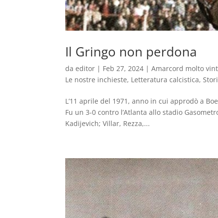
Il Gringo non perdona
da
editor
|
Feb 27, 2024
|
Amarcord molto vin
Le nostre inchieste
,
Letteratura calcistica
,
Stor
L’11 aprile del 1971, anno in cui approdò a Bo
Fu un 3-0 contro l’Atlanta allo stadio Gasomet
Kadijevich; Villar, Rezza,...