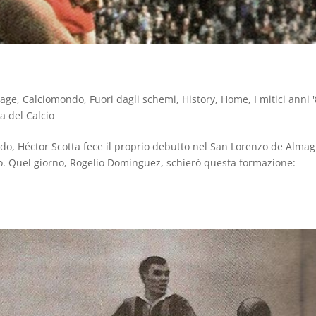
tage
,
Calciomondo
,
Fuori dagli schemi
,
History
,
Home
,
I mitici anni 
ia del Calcio
edo, Héctor Scotta fece il proprio debutto nel San Lorenzo de Almag
ro. Quel giorno, Rogelio Domínguez, schierò questa formazione: