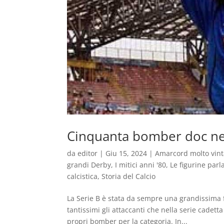
Cinquanta bomber doc nel
da
editor
|
Giu 15, 2024
|
Amarcord molto vin
grandi Derby
,
I mitici anni '80
,
Le figurine parl
calcistica
,
Storia del Calcio
La Serie B è stata da sempre una grandissima fu
tantissimi gli attaccanti che nella serie cade
propri bomber per la categoria. In...