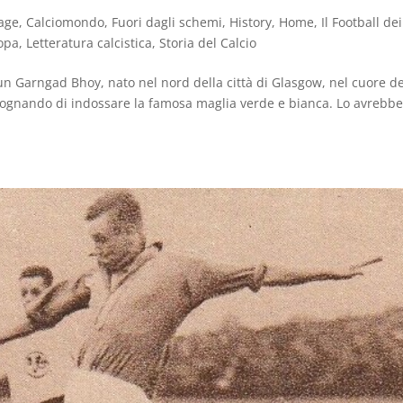
age
,
Calciomondo
,
Fuori dagli schemi
,
History
,
Home
,
Il Football dei
ropa
,
Letteratura calcistica
,
Storia del Calcio
n Garngad Bhoy, nato nel nord della città di Glasgow, nel cuore de
 e sognando di indossare la famosa maglia verde e bianca. Lo avrebb