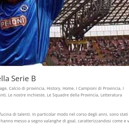
la Serie B
tage
,
Calcio di provincia
,
History
,
Home
,
I Campioni di Provincia
,
I
anti
,
Le nostre inchieste
,
Le Squadre della Provincia
,
Letteratura
cina di talenti. In particolar modo nel corso degli anni, sono stati
tta hanno messo a segno valanghe di goal, caratterizzandosi come e v