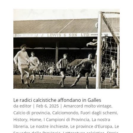
Le radici calcistiche affondano in Galles
da
editor
|
Feb 6, 2025
|
Amarcord molto vintage
,
Calcio di provincia
,
Calciomondo
,
Fuori dagli schemi
,
History
,
Home
,
I Campioni di Provincia
,
La nostra
libreria
,
Le nostre inchieste
,
Le province d'Europa
,
Le