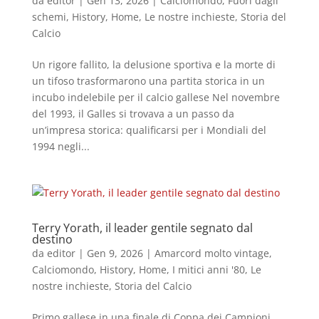
da
editor
|
Gen 13, 2026
|
Calciomondo
,
Fuori dagli
schemi
,
History
,
Home
,
Le nostre inchieste
,
Storia del
Calcio
Un rigore fallito, la delusione sportiva e la morte di
un tifoso trasformarono una partita storica in un
incubo indelebile per il calcio gallese Nel novembre
del 1993, il Galles si trovava a un passo da
un’impresa storica: qualificarsi per i Mondiali del
1994 negli...
Terry Yorath, il leader gentile segnato dal
destino
da
editor
|
Gen 9, 2026
|
Amarcord molto vintage
,
Calciomondo
,
History
,
Home
,
I mitici anni '80
,
Le
nostre inchieste
,
Storia del Calcio
Primo gallese in una finale di Coppa dei Campioni,