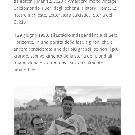
da
editor
|
Mar 12, 2023
|
Amarcord molto vintage
,
Calciomondo
,
Fuori dagli schemi
,
History
,
Home
,
Le
nostre inchieste
,
Letteratura calcistica
,
Storia del
Calcio
Il 29 giugno 1950, all’Estádio Independência di Belo
Horizonte, in una partita della fase a gironi che è
ancora considerata uno dei più grandi, se non il più
grande, sconvolgimento della storia dei Mondiali,
una nazionale statunitense sostanzialmente
amatoriale...