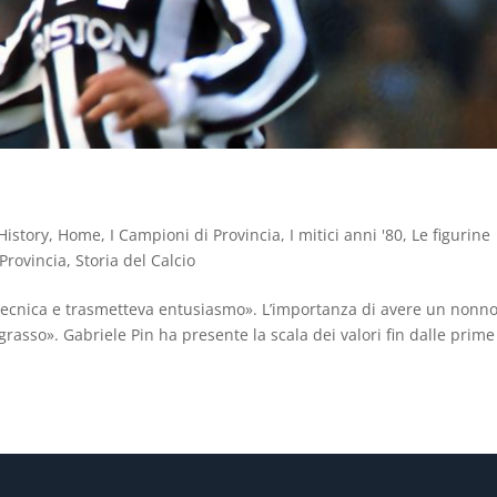
History
,
Home
,
I Campioni di Provincia
,
I mitici anni '80
,
Le figurine
Provincia
,
Storia del Calcio
 tecnica e trasmetteva entusiasmo». L’importanza di avere un nonno.
asso». Gabriele Pin ha presente la scala dei valori fin dalle prime