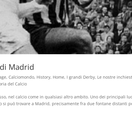
 di Madrid
age
,
Calciomondo
,
History
,
Home
,
I grandi Derby
,
Le nostre inchies
oria del Calcio
o, nel calcio come in qualsiasi altro ambito. Uno dei principali lu
lo si può trovare a Madrid, precisamente fra due fontane distanti 