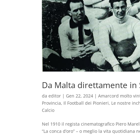
Da Malta direttamente in S
da
editor
|
Gen 22, 2024
|
Amarcord molto vin
Provincia
,
Il Football dei Pionieri
,
Le nostre inc
Calcio
Nel 1910 il regista cinematografico Piero Marell
“La conca d’oro” – o meglio la vita quotidiana ne