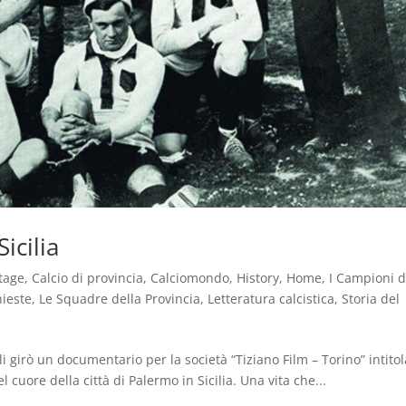
icilia
tage
,
Calcio di provincia
,
Calciomondo
,
History
,
Home
,
I Campioni d
hieste
,
Le Squadre della Provincia
,
Letteratura calcistica
,
Storia del
i girò un documentario per la società “Tiziano Film – Torino” intitol
l cuore della città di Palermo in Sicilia. Una vita che...