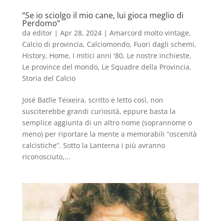
“Se io sciolgo il mio cane, lui gioca meglio di
Perdomo”
da
editor
|
Apr 28, 2024
|
Amarcord molto vintage
,
Calcio di provincia
,
Calciomondo
,
Fuori dagli schemi
,
History
,
Home
,
I mitici anni '80
,
Le nostre inchieste
,
Le province del mondo
,
Le Squadre della Provincia
,
Storia del Calcio
José Batlle Teixeira, scritto e letto così, non
susciterebbe grandi curiosità, eppure basta la
semplice aggiunta di un altro nome (soprannome o
meno) per riportare la mente a memorabili “oscenità
calcistiche”. Sotto la Lanterna i più avranno
riconosciuto,...