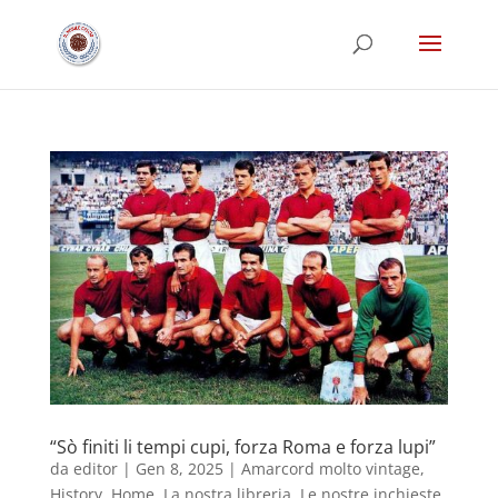
“Sò finiti li tempi cupi, forza Roma e forza lupi”
da
editor
|
Gen 8, 2025
|
Amarcord molto vintage
,
History
,
Home
,
La nostra libreria
,
Le nostre inchieste
,