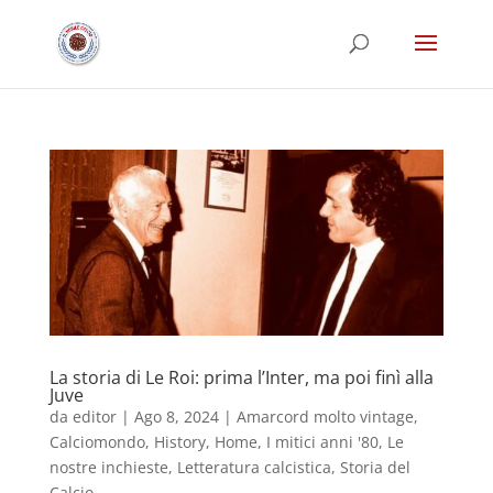
La storia di Le Roi: prima l’Inter, ma poi finì alla
Juve
da
editor
|
Ago 8, 2024
|
Amarcord molto vintage
,
Calciomondo
,
History
,
Home
,
I mitici anni '80
,
Le
nostre inchieste
,
Letteratura calcistica
,
Storia del
Calcio