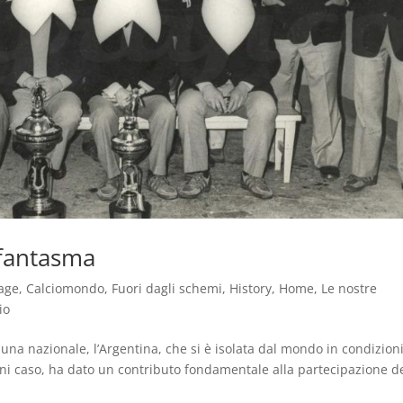
 fantasma
age
,
Calciomondo
,
Fuori dagli schemi
,
History
,
Home
,
Le nostre
io
 una nazionale, l’Argentina, che si è isolata dal mondo in condizion
n ogni caso, ha dato un contributo fondamentale alla partecipazione de