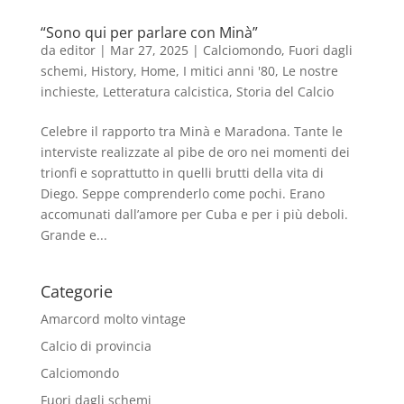
“Sono qui per parlare con Minà”
da
editor
|
Mar 27, 2025
|
Calciomondo
,
Fuori dagli
schemi
,
History
,
Home
,
I mitici anni '80
,
Le nostre
inchieste
,
Letteratura calcistica
,
Storia del Calcio
Celebre il rapporto tra Minà e Maradona. Tante le
interviste realizzate al pibe de oro nei momenti dei
trionfi e soprattutto in quelli brutti della vita di
Diego. Seppe comprenderlo come pochi. Erano
accomunati dall’amore per Cuba e per i più deboli.
Grande e...
Categorie
Amarcord molto vintage
Calcio di provincia
Calciomondo
Fuori dagli schemi