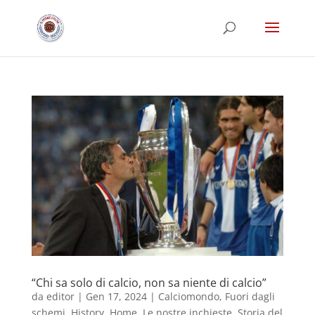
“Chi sa solo di calcio, non sa niente di calcio”
da
editor
|
Gen 17, 2024
|
Calciomondo
,
Fuori dagli
schemi
,
History
,
Home
,
Le nostre inchieste
,
Storia del